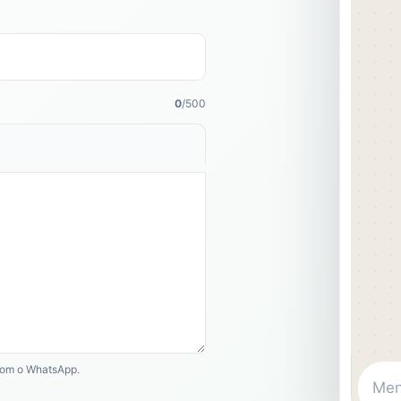
0
/500
 com o WhatsApp.
Me