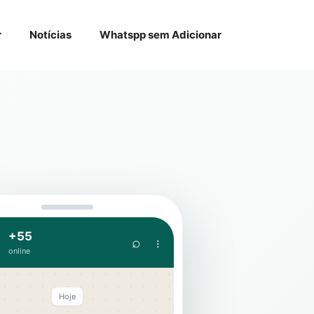
r
Notícias
Whatspp sem Adicionar
+55
⌕ ⋮
online
Hoje