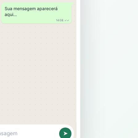
Sua mensagem aparecerá
aqui…
14:08 ✓✓
nsagem
➤