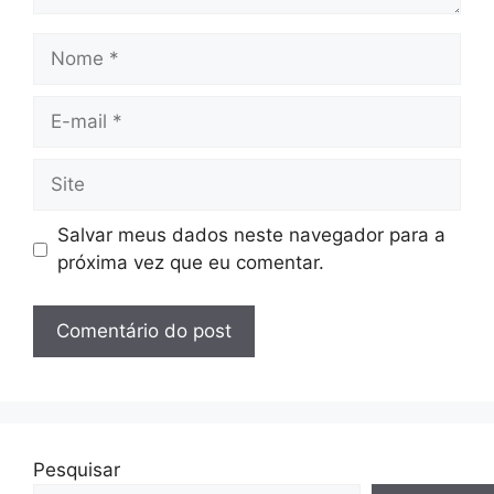
Nome
E-
mail
Site
Salvar meus dados neste navegador para a
próxima vez que eu comentar.
Pesquisar