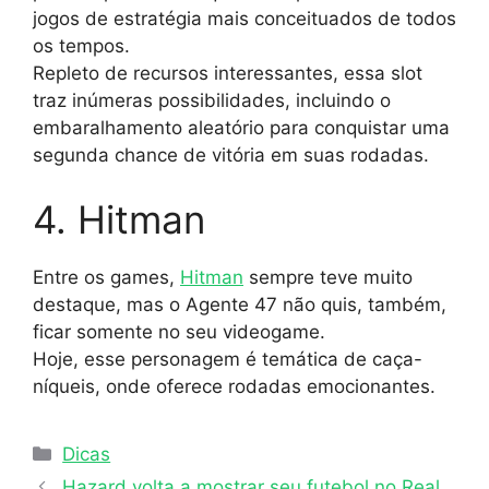
jogos de estratégia mais conceituados de todos
os tempos.
Repleto de recursos interessantes, essa slot
traz inúmeras possibilidades, incluindo o
embaralhamento aleatório para conquistar uma
segunda chance de vitória em suas rodadas.
4. Hitman
Entre os games,
Hitman
sempre teve muito
destaque, mas o Agente 47 não quis, também,
ficar somente no seu videogame.
Hoje, esse personagem é temática de caça-
níqueis, onde oferece rodadas emocionantes.
Categorias
Dicas
Hazard volta a mostrar seu futebol no Real