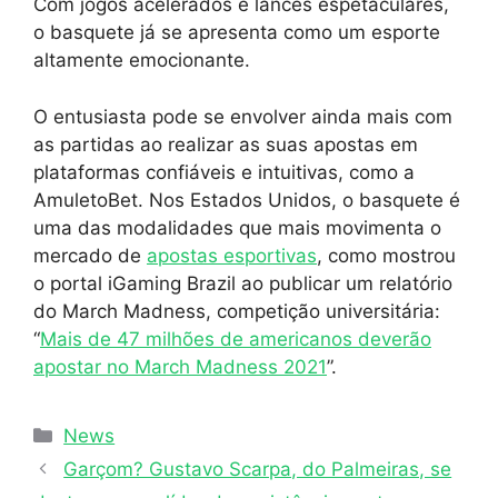
Com jogos acelerados e lances espetaculares,
o basquete já se apresenta como um esporte
altamente emocionante.
O entusiasta pode se envolver ainda mais com
as partidas ao realizar as suas apostas em
plataformas confiáveis e intuitivas, como a
AmuletoBet. Nos Estados Unidos, o basquete é
uma das modalidades que mais movimenta o
mercado de
apostas esportivas
, como mostrou
o portal iGaming Brazil ao publicar um relatório
do March Madness, competição universitária:
“
Mais de 47 milhões de americanos deverão
apostar no March Madness 2021
”.
Categorias
News
Garçom? Gustavo Scarpa, do Palmeiras, se