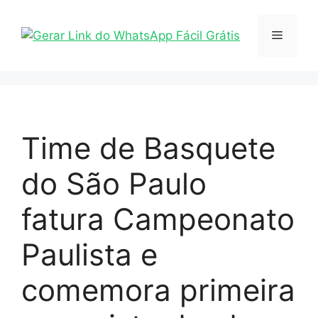
Pular
para
Menu
o
conteúdo
Time de Basquete
do São Paulo
fatura Campeonato
Paulista e
comemora primeira