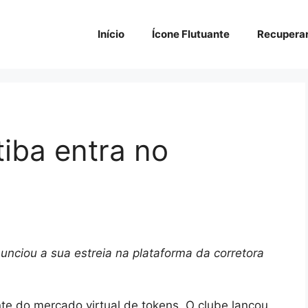
Início
Ícone Flutuante
Recupera
itiba entra no
unciou a sua estreia na plataforma da corretora
ante do mercado virtual de tokens. O clube lançou,