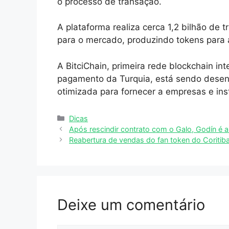
o processo de transação.
A plataforma realiza cerca 1,2 bilhão de 
para o mercado, produzindo tokens para 
A BitciChain, primeira rede blockchain in
pagamento da Turquia, está sendo desenvol
otimizada para fornecer a empresas e ins
Categorias
Dicas
Após rescindir contrato com o Galo, Godín é a
Reabertura de vendas do fan token do Coritiba
Deixe um comentário