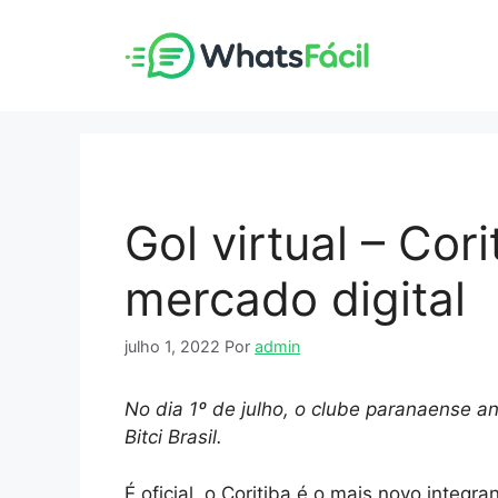
Pular
para
o
conteúdo
Gol virtual – Cor
mercado digital
julho 1, 2022
Por
admin
No dia 1º de julho, o clube paranaense an
Bitci Brasil.
É oficial, o Coritiba é o mais novo integr